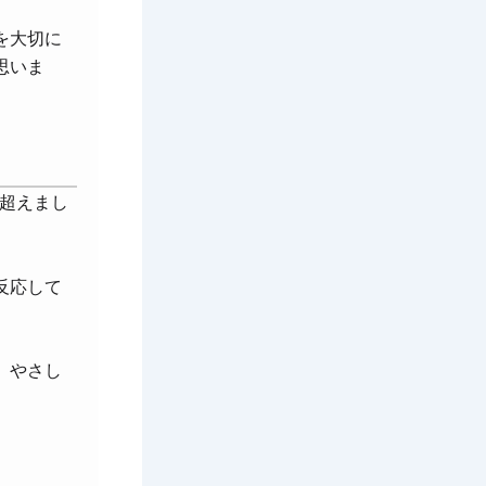
を大切に
思いま
超えまし
反応して
。
、やさし