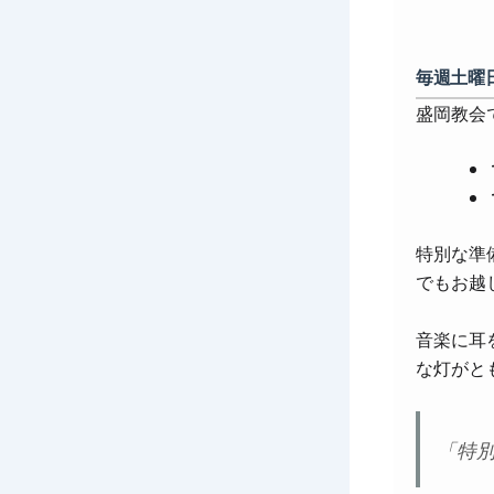
毎週土曜
盛岡教会
特別な準
でもお越
音楽に耳
な灯がと
「特