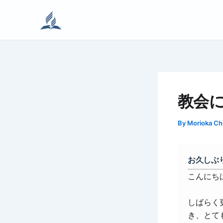
内
容
を
ス
キ
ッ
プ
教会
By
Morioka C
お久しぶ
こんにち
しばらく
き、とて