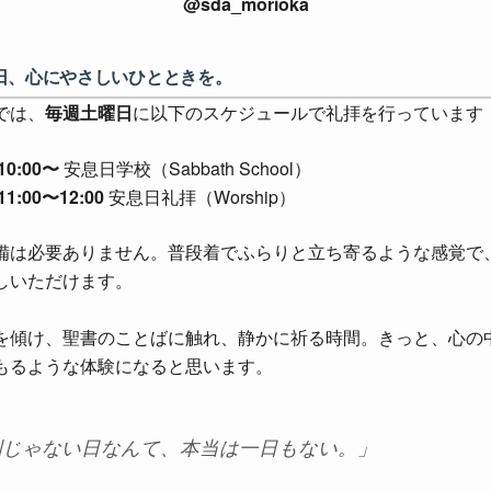
@sda_morioka
日、心にやさしいひとときを。
では、
毎週土曜日
に以下のスケジュールで礼拝を行っています
10:00〜
安息日学校（Sabbath School）
11:00〜12:00
安息日礼拝（Worship）
備は必要ありません。普段着でふらりと立ち寄るような感覚で
しいただけます。
を傾け、聖書のことばに触れ、静かに祈る時間。きっと、心の
もるような体験になると思います。
別じゃない日なんて、本当は一日もない。」