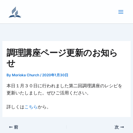
内
容
を
ス
キ
ッ
プ
調理講座ページ更新のお知ら
せ
By
Morioka Church
/
2020年1月30日
本日１月３０日に行われました第二回調理講座のレシピを
更新いたしました。ぜひご活用ください。
詳しくは
こちら
から。
前
次