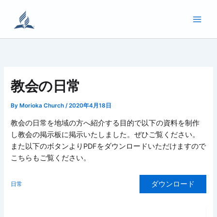
内
容
を
ス
キ
ッ
プ
教会の日常
By
Morioka Church
/
2020年4月18日
教会の日常を地域の方へ紹介する目的で以下の資料を制作
し教会の掲示板に掲示いたしました。ぜひご覧ください。
また以下のボタンよりPDFをダウンロードいただけますので
こちらもご覧ください。
ダウンロード
日常