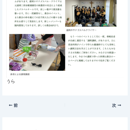
うら
前
次