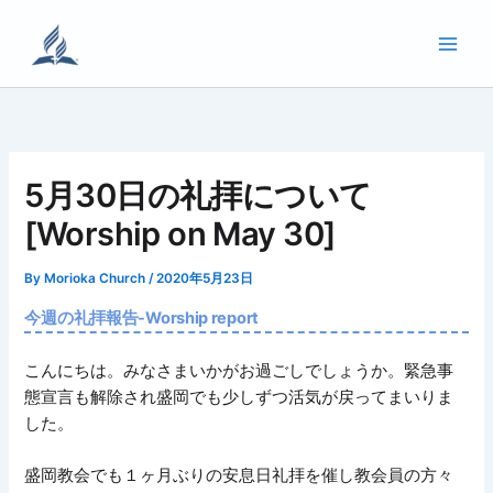
内
容
を
ス
キ
ッ
プ
5月30日の礼拝について
[Worship on May 30]
By
Morioka Church
/
2020年5月23日
今週の礼拝報告-Worship report
こんにちは。みなさまいかがお過ごしでしょうか。緊急事
態宣言も解除され盛岡でも少しずつ活気が戻ってまいりま
した。
盛岡教会でも１ヶ月ぶりの安息日礼拝を催し教会員の方々