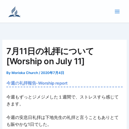
内
容
を
ス
キ
ッ
プ
7月11日の礼拝について
[Worship on July 11]
By
Morioka Church
/
2020年7月4日
今週の礼拝報告-Worship report
今週もずっとジメジメした１週間で、ストレスすら感じて
きます。
今週の安息日礼拝は下地先生の礼拝と言うこともありとて
も賑やかな1日でした。