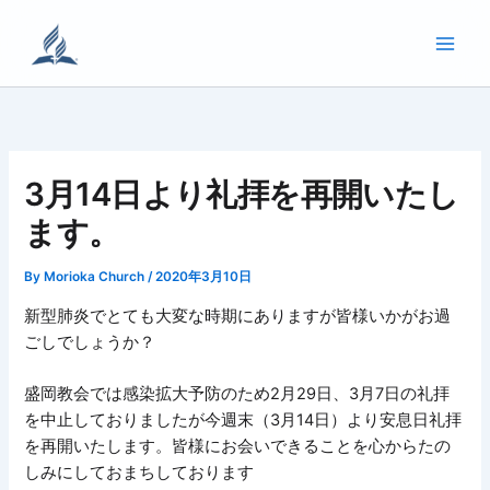
内
容
を
ス
キ
ッ
プ
3月14日より礼拝を再開いたし
ます。
By
Morioka Church
/
2020年3月10日
新型肺炎でとても大変な時期にありますが皆様いかがお過
ごしでしょうか？
盛岡教会では感染拡大予防のため2月29日、3月7日の礼拝
を中止しておりましたが今週末（3月14日）より安息日礼拝
を再開いたします。皆様にお会いできることを心からたの
しみにしておまちしております